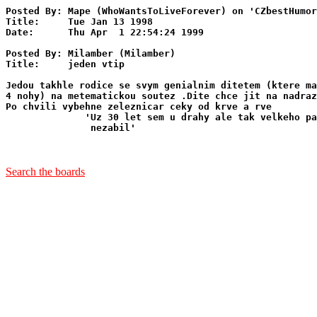
Posted By: Mape (WhoWantsToLiveForever) on 'CZbestHumor
Title:     Tue Jan 13 1998

Date:      Thu Apr  1 22:54:24 1999

Posted By: Milamber (Milamber)

Title:     jeden vtip

Jedou takhle rodice se svym genialnim ditetem (ktere ma
4 nohy) na metematickou soutez .Dite chce jit na nadraz
Po chvili vybehne zeleznicar ceky od krve a rve

              'Uz 30 let sem u drahy ale tak velkeho pa
               nezabil'

Search the boards