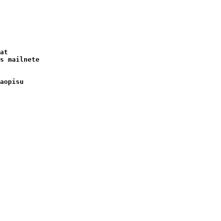
at 

s mailnete 

aopisu
