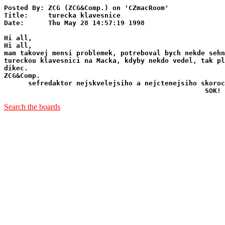
Posted By: ZCG (ZCG&Comp.) on 'CZmacRoom'

Title:     turecka klavesnice

Date:      Thu May 28 14:57:19 1998

Hi all,

Hi all,

mam takovej mensi problemek, potreboval bych nekde sehn
tureckou klavesnici na Macka, kdyby nekdo vedel, tak pl
dikec.

ZCG&Comp.

      sefredaktor nejskvelejsiho a nejctenejsiho skoroc
Search the boards