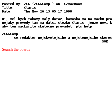
Posted By: ZCG (ZCG&Comp.) on 'CZmacRoom'

Title:     Claris

Date:      Thu Nov 26 13:05:17 1998

Hi, mel bych takovy maly dotaz, kamoska ma na macku pro
nejaky prevody tam ma dalsi slozku Claris, jenze nevi k
aby ten mackwrite skutecne prevadel. pls help

ZCG&Comp.

      sefredaktor nejskvelejsiho a nejctenejsiho skoroc
Search the boards