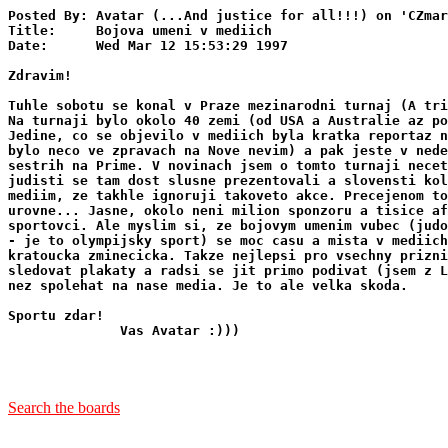
Posted By: Avatar (...And justice for all!!!) on 'CZmar
Title:     Bojova umeni v mediich

Date:      Wed Mar 12 15:53:29 1997

Zdravim!

Tuhle sobotu se konal v Praze mezinarodni turnaj (A tri
Na turnaji bylo okolo 40 zemi (od USA a Australie az po
Jedine, co se objevilo v mediich byla kratka reportaz n
bylo neco ve zpravach na Nove nevim) a pak jeste v nede
sestrih na Prime. V novinach jsem o tomto turnaji necet
judisti se tam dost slusne prezentovali a slovensti kol
mediim, ze takhle ignoruji takoveto akce. Precejenom to
urovne... Jasne, okolo neni milion sponzoru a tisice af
sportovci. Ale myslim si, ze bojovym umenim vubec (judo
- je to olympijsky sport) se moc casu a mista v mediich
kratoucka zminecicka. Takze nejlepsi pro vsechny prizni
sledovat plakaty a radsi se jit primo podivat (jsem z L
nez spolehat na nase media. Je to ale velka skoda. 

Sportu zdar!

              Vas Avatar :)))

Search the boards