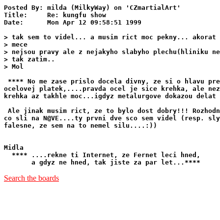
Posted By: milda (MilkyWay) on 'CZmartialArt'

Title:     Re: kungfu show

Date:      Mon Apr 12 09:58:51 1999

> tak sem to videl... a musim rict moc pekny... akorat 
> mece 

> nejsou pravy ale z nejakyho slabyho plechu(hliniku ne
> tak zatim..

> Mol

 **** No me zase prislo docela divny, ze si o hlavu pre
ocelovej platek,....pravda ocel je sice krehka, ale nez
krehka az takhle moc...igdyz metalurgove dokazou delat 
 Ale jinak musim rict, ze to bylo dost dobry!!! Rozhodn
co sli na N@VE....ty prvni dve sco sem videl (resp. sly
falesne, ze sem na to nemel silu....:))

Midla

  **** ....rekne ti Internet, ze Fernet leci hned,

Search the boards