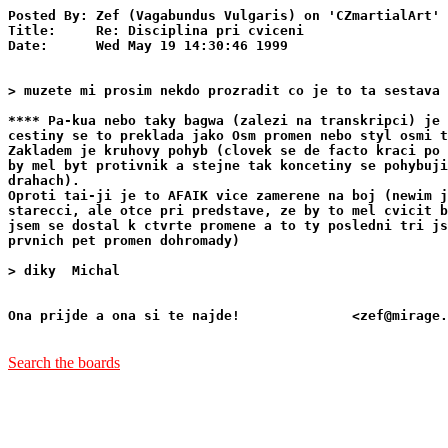
Posted By: Zef (Vagabundus Vulgaris) on 'CZmartialArt'

Title:     Re: Disciplina pri cviceni

Date:      Wed May 19 14:30:46 1999

> muzete mi prosim nekdo prozradit co je to ta sestava 
**** Pa-kua nebo taky bagwa (zalezi na transkripci) je 
cestiny se to preklada jako Osm promen nebo styl osmi t
Zakladem je kruhovy pohyb (clovek se de facto kraci po 
by mel byt protivnik a stejne tak koncetiny se pohybuji
drahach).

Oproti tai-ji je to AFAIK vice zamerene na boj (newim j
starecci, ale otce pri predstave, ze by to mel cvicit b
jsem se dostal k ctvrte promene a to ty posledni tri js
prvnich pet promen dohromady) 

> diky  Michal

                                                       
Ona prijde a ona si te najde!              <zef@mirage.
Search the boards