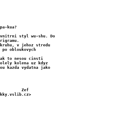
pa-kua?

vnitrni styl wu-shu. Do

rigramu. 

kruhu, v jehoz stredu 

 po obloukovych 

ak to nesou cinsti 

olely kolena uz kdyz 

ou kazda vydatna jako 

         Zef

kky.vslib.cz>
