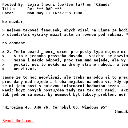
Posted By: Lojza (nocni (po)tvor(a)) on 'CZmuds'

Title:     Re: *** RAP ***

Date:      Mon May 11 16:47:58 1998

No nazdar,

> nejsem takovej fanousek, abych visel na Liane 24 hodi
> standartni vykriky mazat autorum rovnou pod rukama. *
no comment.

> 2. Tento board _neni_ urcen pro posty typu nejede mi 
>    A to z jednoho prosteho duvodu - vsichni se dozvim
>    mozna i nekdo odpovi, proc ten mud nejede, ale vy 
>    pockat, nez to nekdo na druhy strane nahodi, a ten
>    neovlivni.

Jasne ze to moc neovlivni, ale treba nahodou si to prec
proc dany mud nejede a treba nejakou nahodou vi, kdy op
se mi jako post s nulovou informacni hodnotou nezda...

Navic kdyz novych postu/den tady zas tak moc neni. Takz
tak jednou za mesic by nemusel byt takovy problem, ne?

"Hirosima 45, AHA 76, Cernobyl 86, Windows 95"         
Search the boards