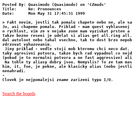
Posted By: Quasimodo (Quasimodo) on 'CZmuds'

Title:     Re: Pronounces

Date:      Mon May 31 17:45:31 1999

> Fakt nevim, jestli tak pomalu chapete nebo ne, ale sa
Jo, asi chapeme pomalu. Priklad - mam quest vyhlasenej 
o rychlost, vim ze v nejake zone mam vyziskat prsten a 
Takze bezne reseni je udelat si alias get all.ring all.
dal autoloot nebo tahal vsechno, tak to dost brzo nepob
zdrzovat vyhazovanim.

 Jiny priklad - vedle stoji mob kteremu chci neco dat. 
taky agresivni potvora, takze bych rad vypadnul co nejd
(pokud je to normalni potvora a ne fast aggressive) ali
 Na tohle ty aliasy dobry jsou. Nemyslis? To ze tam mas
him, it, foe, je pekne, ale klasicky alias (nebo jestli
nenahradi.

-

Clovek je nejpomalejsi zname zarizeni typu I/O.

Search the boards