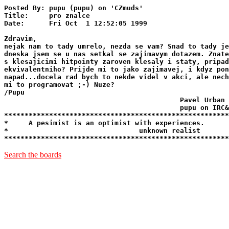
Posted By: pupu (pupu) on 'CZmuds'

Title:     pro znalce

Date:      Fri Oct  1 12:52:05 1999

Zdravim,

nejak nam to tady umrelo, nezda se vam? Snad to tady je
dneska jsem se u nas setkal se zajimavym dotazem. Znate
s klesajicimi hitpointy zaroven klesaly i staty, pripad
ekvivalentniho? Prijde mi to jako zajimavej, i kdyz pon
napad...docela rad bych to nekde videl v akci, ale nech
mi to programovat ;-) Nuze?

/Pupu

                                           Pavel Urban

                                           pupu on IRC&
*******************************************************
*     A pesimist is an optimist with experiences.      
*                                unknown realist       
Search the boards