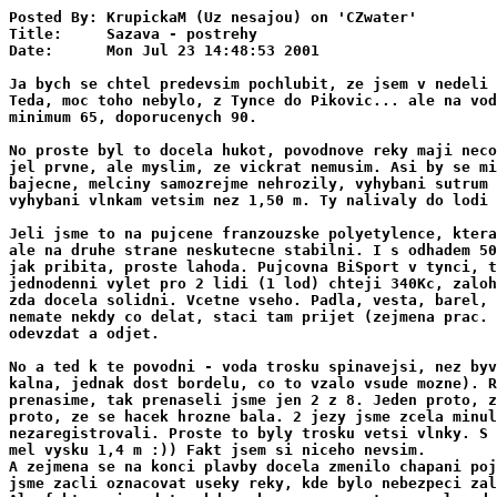
Posted By: KrupickaM (Uz nesajou) on 'CZwater'

Title:     Sazava - postrehy

Date:      Mon Jul 23 14:48:53 2001

Ja bych se chtel predevsim pochlubit, ze jsem v nedeli 
Teda, moc toho nebylo, z Tynce do Pikovic... ale na vod
minimum 65, doporucenych 90.

No proste byl to docela hukot, povodnove reky maji neco
jel prvne, ale myslim, ze vickrat nemusim. Asi by se mi
bajecne, melciny samozrejme nehrozily, vyhybani sutrum 
vyhybani vlnkam vetsim nez 1,50 m. Ty nalivaly do lodi 
Jeli jsme to na pujcene franzouzske polyetylence, ktera
ale na druhe strane neskutecne stabilni. I s odhadem 50
jak pribita, proste lahoda. Pujcovna BiSport v tynci, t
jednodenni vylet pro 2 lidi (1 lod) chteji 340Kc, zaloh
zda docela solidni. Vcetne vseho. Padla, vesta, barel, 
nemate nekdy co delat, staci tam prijet (zejmena prac. 
odevzdat a odjet. 

No a ted k te povodni - voda trosku spinavejsi, nez byv
kalna, jednak dost bordelu, co to vzalo vsude mozne). R
prenasime, tak prenaseli jsme jen 2 z 8. Jeden proto, z
proto, ze se hacek hrozne bala. 2 jezy jsme zcela minul
nezaregistrovali. Proste to byly trosku vetsi vlnky. S 
mel vysku 1,4 m :)) Fakt jsem si niceho nevsim.

A zejmena se na konci plavby docela zmenilo chapani poj
jsme zacli oznacovat useky reky, kde bylo nebezpeci zal