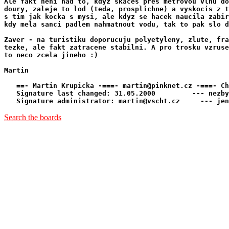
Ale fakt neni nad to, kdyz skaces pres metrovou vlnu do
doury, zaleje to lod (teda, prosplichne) a vyskocis z t
s tim jak kocka s mysi, ale kdyz se hacek naucila zabir
kdy mela sanci padlem nahmatnout vodu, tak to pak slo d
Zaver - na turistiku doporucuju polyetyleny, zlute, fra
tezke, ale fakt zatracene stabilni. A pro trosku vzruse
to neco zcela jineho :)

Martin 

   ==- Martin Krupicka -===- martin@pinknet.cz -===- Ch
   Signature last changed: 31.05.2000         --- nezby
Search the boards