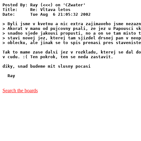
Posted By: Ray (<<<) on 'CZwater'

Title:     Re: Vltava letos

Date:      Tue Aug  6 21:05:32 2002

> Byli jsme v kvetnu a nic extra zajimaveho jsme nezazn
> Akorat v manu od pujcovny psali, ze jez u Papousci sk
> snadno sjede jakousi propusti, no a on se tam misto t
> stavi novej jez, kterej tam sjizdel drsnej pan v neop
> oblecku, ale jinak se to spis prenasi pres staveniste
Tak to mame zase dalsi jez v rozkladu, kterej se dal do
v cudu. :( Ten pokrok, ten se neda zastavit.

diky, snad budeme mit slusny pocasi

  Ray

Search the boards